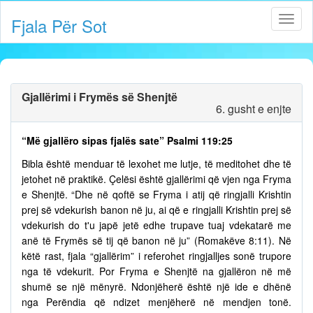
Fjala Për Sot
Gjallërimi i Frymës së Shenjtë
6. gusht e enjte
“Më gjallëro sipas fjalës sate” Psalmi 119:25
Bibla është menduar të lexohet me lutje, të meditohet dhe të
jetohet në praktikë. Çelësi është gjallërimi që vjen nga Fryma
e Shenjtë. “Dhe në qoftë se Fryma i atij që ringjalli Krishtin
prej së vdekurish banon në ju, ai që e ringjalli Krishtin prej së
vdekurish do t'u japë jetë edhe trupave tuaj vdekatarë me
anë të Frymës së tij që banon në ju” (Romakëve 8:11). Në
këtë rast, fjala “gjallërim” i referohet ringjalljes sonë trupore
nga të vdekurit. Por Fryma e Shenjtë na gjallëron në më
shumë se një mënyrë. Ndonjëherë është një ide e dhënë
nga Perëndia që ndizet menjëherë në mendjen tonë.