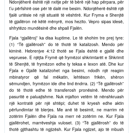
Ndonjëherë është një nxitje për të bërë një hap përpara, për
t’u përfshirë ose për të dalë me besim. Ndonjëherë është një
fjalë urtësie në një situatë të vështirë. Kur Fryma e Shenjtë
të gjallëron në këtë mënyrë, mos hezito. Vepro sipas idesë,
shfrytëzo mundësinë dhe shpall Fjalën.
Fjala “gjallëroj” ka disa kuptime. Le të shohim tre prej tyre:
(1) “Të gjallërosh” do të thotë të katalizosh. Mendo për
kiminë. Hebrenjve 4:12 thotë se Fjala është e gjallë dhe
vepruese. E njëjta Frymë që frymëzoi shkrimtarët e Shkrimit
të Shenjtë, të frymëzon edhe ty teksa e lexon atë. Dhe kur
Fjala e Gjallë katalizohet nga besimi, ndodh një reagim
mbinatyror që fal mëkatin, lehtëson frikën, shëron
sëmundjen, frymëzon ide dhe lind ëndrra. (2) “Të gjallërosh”
do të thotë edhe të transferosh pronësinë. Mendo për
pasuritë e paluajtshme. Nuk mjafton vetëm të nënshkruash
një kontratë për një shtëpi; duhet të kryesh edhe aktin
përfundimtar të blerjes. Me anë të besimit, ne marrim në
zotërim Fjalën dhe Fjala na merr në zotërim ne. Kur Fjala
gjallërohet, marrëveshja vuloset. (3) “Të gjallërosh” do të
thotë gjithashtu të ngjizësh. Kur Fjala ngjizet, ajo të mbush