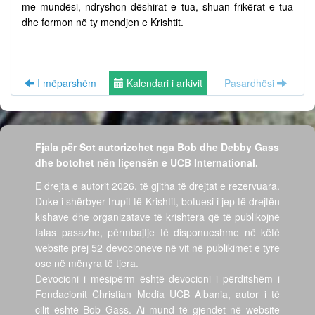
me mundësi, ndryshon dëshirat e tua, shuan frikërat e tua
dhe formon në ty mendjen e Krishtit.
I mëparshëm
Kalendari i arkivit
Pasardhësi
Fjala për Sot autorizohet nga Bob dhe Debby Gass
dhe botohet nën liçensën e UCB International.
E drejta e autorit 2026, të gjitha të drejtat e rezervuara.
Duke i shërbyer trupit të Krishtit, botuesi i jep të drejtën
kishave dhe organizatave të krishtera që të publikojnë
falas pasazhe, përmbajtje të disponueshme në këtë
website prej 52 devocioneve në vit në publikimet e tyre
ose në mënyra të tjera.
Devocioni i mësipërm është devocioni i përditshëm i
Fondacionit Christian Media UCB Albania, autor i të
cilit është Bob Gass. Ai mund të gjendet në website