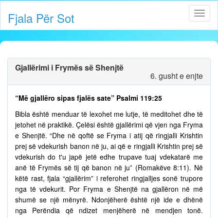
Fjala Për Sot
Gjallërimi i Frymës së Shenjtë
6. gusht e enjte
“Më gjallëro sipas fjalës sate” Psalmi 119:25
Bibla është menduar të lexohet me lutje, të meditohet dhe të
jetohet në praktikë. Çelësi është gjallërimi që vjen nga Fryma
e Shenjtë. “Dhe në qoftë se Fryma i atij që ringjalli Krishtin
prej së vdekurish banon në ju, ai që e ringjalli Krishtin prej së
vdekurish do t'u japë jetë edhe trupave tuaj vdekatarë me
anë të Frymës së tij që banon në ju” (Romakëve 8:11). Në
këtë rast, fjala “gjallërim” i referohet ringjalljes sonë trupore
nga të vdekurit. Por Fryma e Shenjtë na gjallëron në më
shumë se një mënyrë. Ndonjëherë është një ide e dhënë
nga Perëndia që ndizet menjëherë në mendjen tonë.