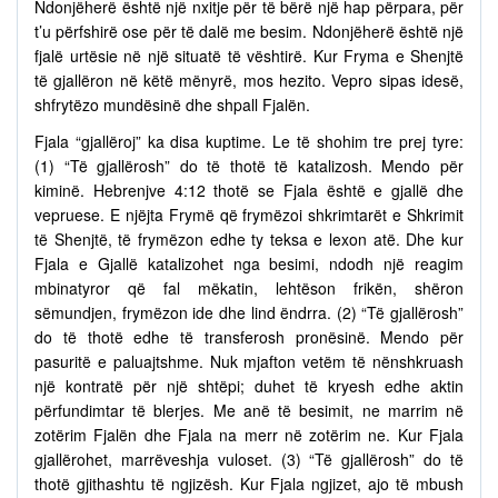
Ndonjëherë është një nxitje për të bërë një hap përpara, për
t’u përfshirë ose për të dalë me besim. Ndonjëherë është një
fjalë urtësie në një situatë të vështirë. Kur Fryma e Shenjtë
të gjallëron në këtë mënyrë, mos hezito. Vepro sipas idesë,
shfrytëzo mundësinë dhe shpall Fjalën.
Fjala “gjallëroj” ka disa kuptime. Le të shohim tre prej tyre:
(1) “Të gjallërosh” do të thotë të katalizosh. Mendo për
kiminë. Hebrenjve 4:12 thotë se Fjala është e gjallë dhe
vepruese. E njëjta Frymë që frymëzoi shkrimtarët e Shkrimit
të Shenjtë, të frymëzon edhe ty teksa e lexon atë. Dhe kur
Fjala e Gjallë katalizohet nga besimi, ndodh një reagim
mbinatyror që fal mëkatin, lehtëson frikën, shëron
sëmundjen, frymëzon ide dhe lind ëndrra. (2) “Të gjallërosh”
do të thotë edhe të transferosh pronësinë. Mendo për
pasuritë e paluajtshme. Nuk mjafton vetëm të nënshkruash
një kontratë për një shtëpi; duhet të kryesh edhe aktin
përfundimtar të blerjes. Me anë të besimit, ne marrim në
zotërim Fjalën dhe Fjala na merr në zotërim ne. Kur Fjala
gjallërohet, marrëveshja vuloset. (3) “Të gjallërosh” do të
thotë gjithashtu të ngjizësh. Kur Fjala ngjizet, ajo të mbush