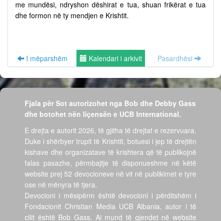
me mundësi, ndryshon dëshirat e tua, shuan frikërat e tua
dhe formon në ty mendjen e Krishtit.
I mëparshëm
Kalendari i arkivit
Pasardhësi
Fjala për Sot autorizohet nga Bob dhe Debby Gass
dhe botohet nën liçensën e UCB International.
E drejta e autorit 2026, të gjitha të drejtat e rezervuara.
Duke i shërbyer trupit të Krishtit, botuesi i jep të drejtën
kishave dhe organizatave të krishtera që të publikojnë
falas pasazhe, përmbajtje të disponueshme në këtë
website prej 52 devocioneve në vit në publikimet e tyre
ose në mënyra të tjera.
Devocioni i mësipërm është devocioni i përditshëm i
Fondacionit Christian Media UCB Albania, autor i të
cilit është Bob Gass. Ai mund të gjendet në website