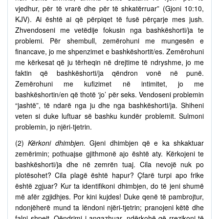
vjedhur, për të vrarë dhe për të shkatërruar” (Gjoni 10:10,
KJV). Ai është ai që përpiqet të fusë përçarje mes jush.
Zhvendoseni me vetëdije fokusin nga bashkëshorti/ja te
problemi. Për shembull, zemërohuni me mungesën e
financave, jo me shpenzimet e bashkëshortit/es. Zemërohuni
me kërkesat që ju tërheqin në drejtime të ndryshme, jo me
faktin që bashkëshorti/ja qëndron vonë në punë.
Zemërohuni me kufizimet në intimitet, jo me
bashkëshortin/en që thotë ‘jo’ për seks. Vendoseni problemin
“jashtë”, të ndarë nga ju dhe nga bashkëshorti/ja. Shiheni
veten si duke luftuar së bashku kundër problemit. Sulmoni
problemin, jo njëri-tjetrin.
(2)
Kërkoni dhimbjen.
Gjeni dhimbjen që e ka shkaktuar
zemërimin; pothuajse gjithmonë ajo është aty. Kërkojeni te
bashkëshorti/ja dhe në zemrën tuaj. Cila nevojë nuk po
plotësohet? Cila plagë është hapur? Çfarë turpi apo frike
është zgjuar? Kur ta identifikoni dhimbjen, do të jeni shumë
më afër zgjidhjes. Por kini kujdes! Duke qenë të pambrojtur,
ndonjëherë mund ta lëndoni njëri-tjetrin; pranojeni këtë dhe
falni shpejt. Qëndrimi i angazhuar, ndërkohë që rrezikoni të