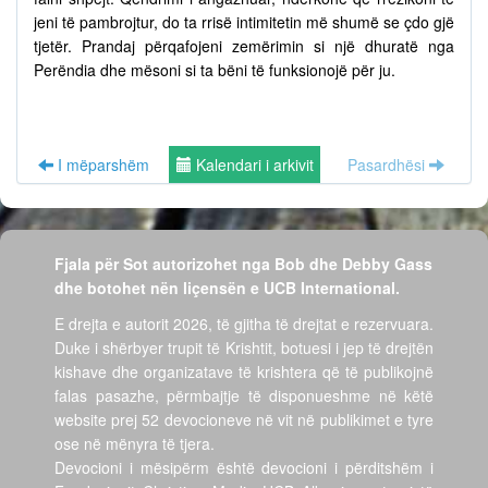
jeni të pambrojtur, do ta rrisë intimitetin më shumë se çdo gjë
tjetër. Prandaj përqafojeni zemërimin si një dhuratë nga
Perëndia dhe mësoni si ta bëni të funksionojë për ju.
I mëparshëm
Kalendari i arkivit
Pasardhësi
Fjala për Sot autorizohet nga Bob dhe Debby Gass
dhe botohet nën liçensën e UCB International.
E drejta e autorit 2026, të gjitha të drejtat e rezervuara.
Duke i shërbyer trupit të Krishtit, botuesi i jep të drejtën
kishave dhe organizatave të krishtera që të publikojnë
falas pasazhe, përmbajtje të disponueshme në këtë
website prej 52 devocioneve në vit në publikimet e tyre
ose në mënyra të tjera.
Devocioni i mësipërm është devocioni i përditshëm i