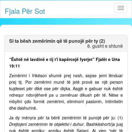
Fjala Për Sot
Si ta bësh zemërimin që të punojë për ty (2)
8. gusht e shtunë
“Është në lavdinë e tij t'i kapërcejë fyerjet” Fjalët e Urta
19:11
Zemërimi i frikëson shumë prej nesh, sepse jemi lënduar
prej tij. Por zemërimi mund të jetë provë se një person
kujdeset për dikë ose për diçka. Asgjë e gabuar nuk është
ndrequr ndonjëherë pa u zemëruar dikush për të. Nëse e
mbyllni çdo formë zemërimi, eliminoni pasionin, intimitetin
dhe dashurinë.
Ja dy mënyra për ta bërë zemërimin të punojë për ju: (1)
Drejtojeni zemërimin te objektivi i duhur
. Bashkëshorti/ja juaj
nuk është armiku; armiku është Satani. Ai vjen “për të