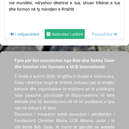
me mundësi, ndryshon dëshirat e tua, shuan frikërat e tua
dhe formon në ty mendjen e Krishtit.
I mëparshëm
Kalendari i arkivit
Pasardhësi
Fjala për Sot autorizohet nga Bob dhe Debby Gass
dhe botohet nën liçensën e UCB International.
E drejta e autorit 2026, të gjitha të drejtat e rezervuara.
Duke i shërbyer trupit të Krishtit, botuesi i jep të drejtën
kishave dhe organizatave të krishtera që të publikojnë
falas pasazhe, përmbajtje të disponueshme në këtë
website prej 52 devocioneve në vit në publikimet e tyre
ose në mënyra të tjera.
Devocioni i mësipërm është devocioni i përditshëm i
Fondacionit Christian Media UCB Albania, autor i të
cilit është Bob Gass. Ai mund të gjendet në website