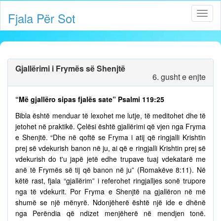
Fjala Për Sot
Gjallërimi i Frymës së Shenjtë
6. gusht e enjte
“Më gjallëro sipas fjalës sate” Psalmi 119:25
Bibla është menduar të lexohet me lutje, të meditohet dhe të
jetohet në praktikë. Çelësi është gjallërimi që vjen nga Fryma
e Shenjtë. “Dhe në qoftë se Fryma i atij që ringjalli Krishtin
prej së vdekurish banon në ju, ai që e ringjalli Krishtin prej së
vdekurish do t'u japë jetë edhe trupave tuaj vdekatarë me
anë të Frymës së tij që banon në ju” (Romakëve 8:11). Në
këtë rast, fjala “gjallërim” i referohet ringjalljes sonë trupore
nga të vdekurit. Por Fryma e Shenjtë na gjallëron në më
shumë se një mënyrë. Ndonjëherë është një ide e dhënë
nga Perëndia që ndizet menjëherë në mendjen tonë.