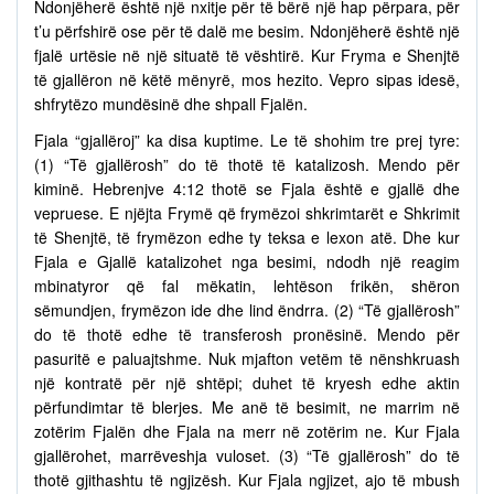
Ndonjëherë është një nxitje për të bërë një hap përpara, për
t’u përfshirë ose për të dalë me besim. Ndonjëherë është një
fjalë urtësie në një situatë të vështirë. Kur Fryma e Shenjtë
të gjallëron në këtë mënyrë, mos hezito. Vepro sipas idesë,
shfrytëzo mundësinë dhe shpall Fjalën.
Fjala “gjallëroj” ka disa kuptime. Le të shohim tre prej tyre:
(1) “Të gjallërosh” do të thotë të katalizosh. Mendo për
kiminë. Hebrenjve 4:12 thotë se Fjala është e gjallë dhe
vepruese. E njëjta Frymë që frymëzoi shkrimtarët e Shkrimit
të Shenjtë, të frymëzon edhe ty teksa e lexon atë. Dhe kur
Fjala e Gjallë katalizohet nga besimi, ndodh një reagim
mbinatyror që fal mëkatin, lehtëson frikën, shëron
sëmundjen, frymëzon ide dhe lind ëndrra. (2) “Të gjallërosh”
do të thotë edhe të transferosh pronësinë. Mendo për
pasuritë e paluajtshme. Nuk mjafton vetëm të nënshkruash
një kontratë për një shtëpi; duhet të kryesh edhe aktin
përfundimtar të blerjes. Me anë të besimit, ne marrim në
zotërim Fjalën dhe Fjala na merr në zotërim ne. Kur Fjala
gjallërohet, marrëveshja vuloset. (3) “Të gjallërosh” do të
thotë gjithashtu të ngjizësh. Kur Fjala ngjizet, ajo të mbush