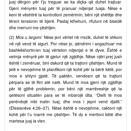
juaj dërgon për t’ju treguar se ka diçka që duhet trajtuar.
Gjeni mënyrën tuaj për të pranuar ndjenjat tuaja. Nëse e
keni të vështirë ta kontrolloni zemërimin, bëni një shëtitje dhe
lëreni tensionin të bjerë. Pastaj kthehuni, rifutuni në bisedë
dhe merruni me çështjen.
(2)
Mos u largoni
. Nëse jeni vërtet në rrezik, duhet të shkoni
në një vend të sigurt. Por nëse jo, qëndrimi i angazhuar me
bashkëshortin/en tuaj vërteton ndjenjat e të dyve. Është e
vetmja mënyrë për të gjetur një zgjidhje. Nëse njëri prej jush
është i zemëruar, bini dakord që ta trajtoni çështjen. Mund të
jetë e nevojshme të planifikoni një kohë për ta bërë këtë, por
mos e shtyni gjatë. Të paktën, vendosni që ta trajtoni
përpara se të flini atë natë. Mund të mos gjeni një zgjidhje
për të gjithë problemin, por bëni një marrëveshje që ta
qetësoni situatën para se të mbarojë dita. “Dielli të mos
perëndojë mbi inatin tuaj; dhe mos i jepni vend djallit.”
(Efesianëve 4:26–27). Nëse është e nevojshme, caktoni një
kohë për t’u marrë me çështjen. Të dy e meritoni këtë dhe
martesa juaj ia vlen.