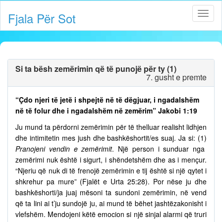
Fjala Për Sot
Si ta bësh zemërimin që të punojë për ty (1)
7. gusht e premte
“Çdo njeri të jetë i shpejtë në të dëgjuar, i ngadalshëm
në të folur dhe i ngadalshëm në zemërim” Jakobi 1:19
Ju mund ta përdorni zemërimin për të thelluar realisht lidhjen
dhe intimitetin mes jush dhe bashkëshortit/es suaj. Ja si: (1)
Pranojeni vendin e zemërimit
. Një person i sunduar nga
zemërimi nuk është i sigurt, i shëndetshëm dhe as i mençur.
“Njeriu që nuk di të frenojë zemërimin e tij është si një qytet i
shkrehur pa mure” (Fjalët e Urta 25:28). Por nëse ju dhe
bashkëshorti/ja juaj mësoni ta sundoni zemërimin, në vend
që ta lini ai t’ju sundojë ju, ai mund të bëhet jashtëzakonisht i
vlefshëm. Mendojeni këtë emocion si një sinjal alarmi që truri