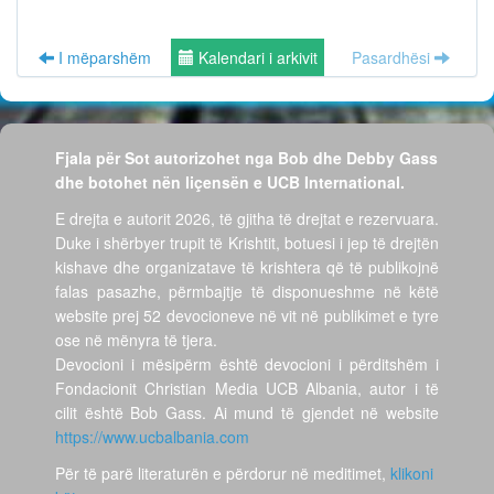
I mëparshëm
Kalendari i arkivit
Pasardhësi
Fjala për Sot autorizohet nga Bob dhe Debby Gass
dhe botohet nën liçensën e UCB International.
E drejta e autorit 2026, të gjitha të drejtat e rezervuara.
Duke i shërbyer trupit të Krishtit, botuesi i jep të drejtën
kishave dhe organizatave të krishtera që të publikojnë
falas pasazhe, përmbajtje të disponueshme në këtë
website prej 52 devocioneve në vit në publikimet e tyre
ose në mënyra të tjera.
Devocioni i mësipërm është devocioni i përditshëm i
Fondacionit Christian Media UCB Albania, autor i të
cilit është Bob Gass. Ai mund të gjendet në website
https://www.ucbalbania.com
Për të parë literaturën e përdorur në meditimet,
klikoni