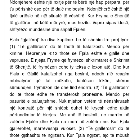
Ndonjëherë është një nxitje për të bërë një hap përpara, për
t’u përfshirë ose për të dalë me besim. Ndonjëherë është një
fjalë urtësie në një situatë të vështirë. Kur Fryma e Shenjtë
të gjallëron në këtë mënyrë, mos hezito. Vepro sipas idesë,
shfrytëzo mundësinë dhe shpall Fjalën.
Fjala “gjallëroj” ka disa kuptime. Le të shohim tre prej tyre:
(1) “Të gjallërosh” do të thotë të katalizosh. Mendo për
kiminë. Hebrenjve 4:12 thotë se Fjala është e gjallë dhe
vepruese. E njëjta Frymë që frymëzoi shkrimtarët e Shkrimit
të Shenjtë, të frymëzon edhe ty teksa e lexon atë. Dhe kur
Fjala e Gjallë katalizohet nga besimi, ndodh një reagim
mbinatyror që fal mëkatin, lehtëson frikën, shëron
sëmundjen, frymëzon ide dhe lind ëndrra. (2) “Të gjallërosh”
do të thotë edhe të transferosh pronësinë. Mendo për
pasuritë e paluajtshme. Nuk mjafton vetëm të nënshkruash
një kontratë për një shtëpi; duhet të kryesh edhe aktin
përfundimtar të blerjes. Me anë të besimit, ne marrim në
zotërim Fjalën dhe Fjala na merr në zotërim ne. Kur Fjala
gjallërohet, marrëveshja vuloset. (3) “Të gjallërosh” do të
thotë gjithashtu të ngjizësh. Kur Fjala ngjizet, ajo të mbush