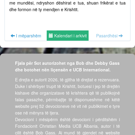
me mundësi, ndryshon dëshirat e tua, shuan frikërat e tua
dhe formon në ty mendjen e Krishtit.
I mëparshëm
Kalendari i arkivit
Pasardhësi
Fjala për Sot autorizohet nga Bob dhe Debby Gass
dhe botohet nën liçensën e UCB International.
E drejta e autorit 2026, të gjitha të drejtat e rezervuara.
Duke i shërbyer trupit të Krishtit, botuesi i jep të drejtën
kishave dhe organizatave të krishtera që të publikojnë
falas pasazhe, përmbajtje të disponueshme në këtë
website prej 52 devocioneve në vit në publikimet e tyre
ose në mënyra të tjera.
Devocioni i mësipërm është devocioni i përditshëm i
Fondacionit Christian Media UCB Albania, autor i të
cilit është Bob Gass. Ai mund të gjendet në website