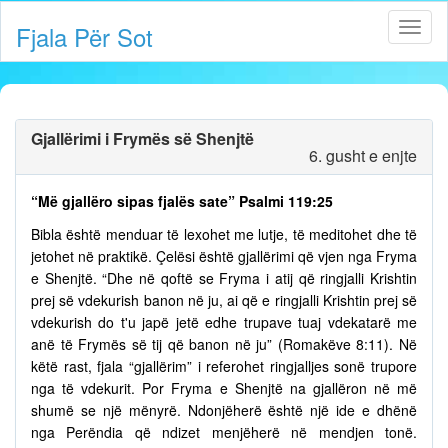
Fjala Për Sot
Gjallërimi i Frymës së Shenjtë
6. gusht e enjte
“Më gjallëro sipas fjalës sate” Psalmi 119:25
Bibla është menduar të lexohet me lutje, të meditohet dhe të
jetohet në praktikë. Çelësi është gjallërimi që vjen nga Fryma
e Shenjtë. “Dhe në qoftë se Fryma i atij që ringjalli Krishtin
prej së vdekurish banon në ju, ai që e ringjalli Krishtin prej së
vdekurish do t'u japë jetë edhe trupave tuaj vdekatarë me
anë të Frymës së tij që banon në ju” (Romakëve 8:11). Në
këtë rast, fjala “gjallërim” i referohet ringjalljes sonë trupore
nga të vdekurit. Por Fryma e Shenjtë na gjallëron në më
shumë se një mënyrë. Ndonjëherë është një ide e dhënë
nga Perëndia që ndizet menjëherë në mendjen tonë.