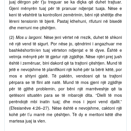
juaj dërgon për t’ju treguar se ka diçka që duhet trajtuar.
Gjeni mënyrën tuaj për të pranuar ndjenjat tuaja. Nëse e
keni të vështirë ta kontrolloni zemërimin, bëni një shëtitje dhe
lëreni tensionin të bjerë. Pastaj kthehuni, rifutuni në bisedë
dhe merruni me çështjen.
(2)
Mos u largoni
. Nëse jeni vërtet në rrezik, duhet të shkoni
në një vend të sigurt. Por nëse jo, qëndrimi i angazhuar me
bashkëshortin/en tuaj vërteton ndjenjat e të dyve. Është e
vetmja mënyrë për të gjetur një zgjidhje. Nëse njëri prej jush
është i zemëruar, bini dakord që ta trajtoni çështjen. Mund të
jetë e nevojshme të planifikoni një kohë për ta bërë këtë, por
mos e shtyni gjatë. Të paktën, vendosni që ta trajtoni
përpara se të flini atë natë. Mund të mos gjeni një zgjidhje
për të gjithë problemin, por bëni një marrëveshje që ta
qetësoni situatën para se të mbarojë dita. “Dielli të mos
perëndojë mbi inatin tuaj; dhe mos i jepni vend djallit.”
(Efesianëve 4:26–27). Nëse është e nevojshme, caktoni një
kohë për t’u marrë me çështjen. Të dy e meritoni këtë dhe
martesa juaj ia vlen.