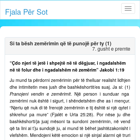
Fjala Për Sot
Si ta bësh zemërimin që të punojë për ty (1)
7. gusht e premte
“Çdo njeri të jetë i shpejtë në të dëgjuar, i ngadalshëm
në të folur dhe i ngadalshëm në zemërim” Jakobi 1:19
Ju mund ta përdorni zemërimin për të thelluar realisht lidhjen
dhe intimitetin mes jush dhe bashkëshortit/es suaj. Ja si: (1)
Pranojeni vendin e zemërimit
. Një person i sunduar nga
zemërimi nuk është i sigurt, i shëndetshëm dhe as i mençur.
“Njeriu që nuk di të frenojë zemërimin e tij është si një qytet i
shkrehur pa mure” (Fjalët e Urta 25:28). Por nëse ju dhe
bashkëshorti/ja juaj mësoni ta sundoni zemërimin, në vend
që ta lini ai t’ju sundojë ju, ai mund të bëhet jashtëzakonisht i
vlefshëm. Mendojeni këtë emocion si një sinjal alarmi që truri