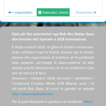
I mëparshëm
Kalendari i arkivit
Pasardhësi
Fjala për Sot autorizohet nga Bob dhe Debby Gass
dhe botohet nën liçensën e UCB International.
E drejta e autorit 2026, të gjitha të drejtat e rezervuara.
Duke i shërbyer trupit të Krishtit, botuesi i jep të drejtën
kishave dhe organizatave të krishtera që të publikojnë
falas pasazhe, përmbajtje të disponueshme në këtë
website prej 52 devocioneve në vit në publikimet e tyre
ose në mënyra të tjera.
Devocioni i mësipërm është devocioni i përditshëm i
Fondacionit Christian Media UCB Albania, autor i të
cilit është Bob Gass. Ai mund të gjendet në website
https://www.ucbalbania.com
Për të parë literaturën e përdorur në meditimet,
klikoni